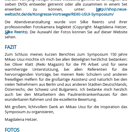
sieben DVDs entweder getrennt oder alle zusammen in einem Set
erwerben zu können, unter:
http://shop.neue-
weltsicht.de/de/Kongresse-Vortraege/REIKI-USUI-Symposium/
Die Abendveranstaltung wurde von Silke Reents und ihrer
professionellen Fotokamera begleitet (Copyright: Magdalena Hetzer,
Silke Reents
). Die Auswahl der Fotos können Sie auf dieser Website
sehen.
FAZIT
Zum Schluss meines kurzen Berichtes zum Symposium 150 Jahre
Mikao Usui möchte ich mich bei allen Beteiligten herzlichst bedanken:
bei Oliver Klatt (Reiki Magazin) für die PR Arbeit und für seine
warmherzige Unterstützung, bei allen Referenten für die
hervorragenden Vorträge, bei meinen Reiki Schülern und anderen
freiwilligen Helfern für die großartige Assistenz und natürlich bei den
vielen Teilnehmern aus Berlin und aus anderen Städten Deutschlands,
Österreichs, der Schweiz und Bulgariens. Ich bedanke mich herzlich
auch bei den Mitarbeitern des Paulinenkrankenhauses für den
wunderbaren Rahmen und die exzellente Bewirtung.
Mit großem, lichtvollem Dank an Mikao Usui für die Inspiration das
Symposium zu organisieren,
Magdalena Hetzer.
FOTOS