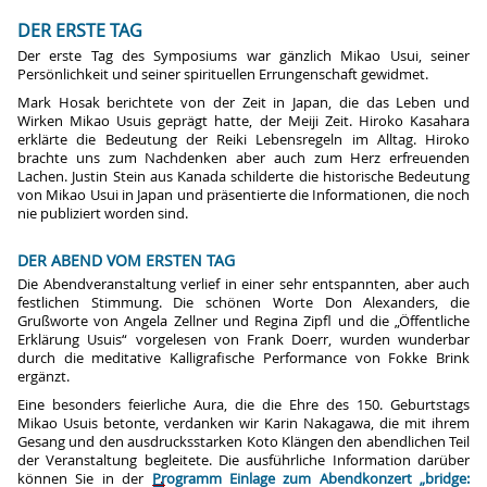
DER ERSTE TAG
Der erste Tag des Symposiums war gänzlich Mikao Usui, seiner
Persönlichkeit und seiner spirituellen Errungenschaft gewidmet.
Mark Hosak berichtete von der Zeit in Japan, die das Leben und
Wirken Mikao Usuis geprägt hatte, der Meiji Zeit. Hiroko Kasahara
erklärte die Bedeutung der Reiki Lebensregeln im Alltag. Hiroko
brachte uns zum Nachdenken aber auch zum Herz erfreuenden
Lachen. Justin Stein aus Kanada schilderte die historische Bedeutung
von Mikao Usui in Japan und präsentierte die Informationen, die noch
nie publiziert worden sind.
DER ABEND VOM ERSTEN TAG
Die Abendveranstaltung verlief in einer sehr entspannten, aber auch
festlichen Stimmung. Die schönen Worte Don Alexanders, die
Grußworte von Angela Zellner und Regina Zipfl und die „Öffentliche
Erklärung Usuis“ vorgelesen von Frank Doerr, wurden wunderbar
durch die meditative Kalligrafische Performance von Fokke Brink
ergänzt.
Eine besonders feierliche Aura, die die Ehre des 150. Geburtstags
Mikao Usuis betonte, verdanken wir Karin Nakagawa, die mit ihrem
Gesang und den ausdrucksstarken Koto Klängen den abendlichen Teil
der Veranstaltung begleitete. Die ausführliche Information darüber
können Sie in der
Programm Einlage zum Abendkonzert „bridge: