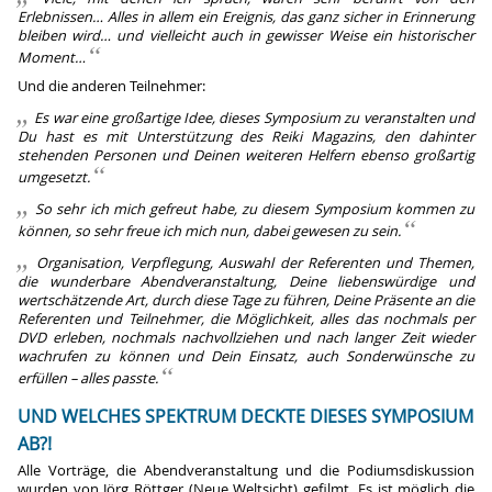
Erlebnissen… Alles in allem ein Ereignis, das ganz sicher in Erinnerung
bleiben wird… und vielleicht auch in gewisser Weise ein historischer
Moment…
Und die anderen Teilnehmer:
Es war eine großartige Idee, dieses Symposium zu veranstalten und
Du hast es mit Unterstützung des Reiki Magazins, den dahinter
stehenden Personen und Deinen weiteren Helfern ebenso großartig
umgesetzt.
So sehr ich mich gefreut habe, zu diesem Symposium kommen zu
können, so sehr freue ich mich nun, dabei gewesen zu sein.
Organisation, Verpflegung, Auswahl der Referenten und Themen,
die wunderbare Abendveranstaltung, Deine liebenswürdige und
wertschätzende Art, durch diese Tage zu führen, Deine Präsente an die
Referenten und Teilnehmer, die Möglichkeit, alles das nochmals per
DVD erleben, nochmals nachvollziehen und nach langer Zeit wieder
wachrufen zu können und Dein Einsatz, auch Sonderwünsche zu
erfüllen – alles passte.
UND WELCHES SPEKTRUM DECKTE DIESES SYMPOSIUM
AB?!
Alle Vorträge, die Abendveranstaltung und die Podiumsdiskussion
wurden von Jörg Röttger (Neue Weltsicht) gefilmt. Es ist möglich die