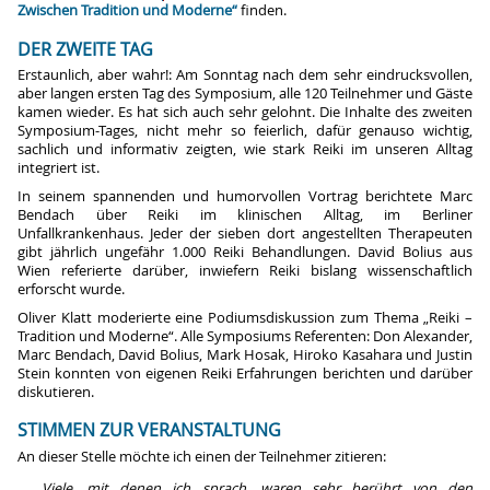
Zwischen Tradition und Moderne“
finden.
DER ZWEITE TAG
Erstaunlich, aber wahr!: Am Sonntag nach dem sehr eindrucksvollen,
aber langen ersten Tag des Symposium, alle 120 Teilnehmer und Gäste
kamen wieder. Es hat sich auch sehr gelohnt. Die Inhalte des zweiten
Symposium-Tages, nicht mehr so feierlich, dafür genauso wichtig,
sachlich und informativ zeigten, wie stark Reiki im unseren Alltag
integriert ist.
In seinem spannenden und humorvollen Vortrag berichtete Marc
Bendach über Reiki im klinischen Alltag, im Berliner
Unfallkrankenhaus. Jeder der sieben dort angestellten Therapeuten
gibt jährlich ungefähr 1.000 Reiki Behandlungen. David Bolius aus
Wien referierte darüber, inwiefern Reiki bislang wissenschaftlich
erforscht wurde.
Oliver Klatt moderierte eine Podiumsdiskussion zum Thema „Reiki –
Tradition und Moderne“. Alle Symposiums Referenten: Don Alexander,
Marc Bendach, David Bolius, Mark Hosak, Hiroko Kasahara und Justin
Stein konnten von eigenen Reiki Erfahrungen berichten und darüber
diskutieren.
STIMMEN ZUR VERANSTALTUNG
An dieser Stelle möchte ich einen der Teilnehmer zitieren:
Viele, mit denen ich sprach, waren sehr berührt von den