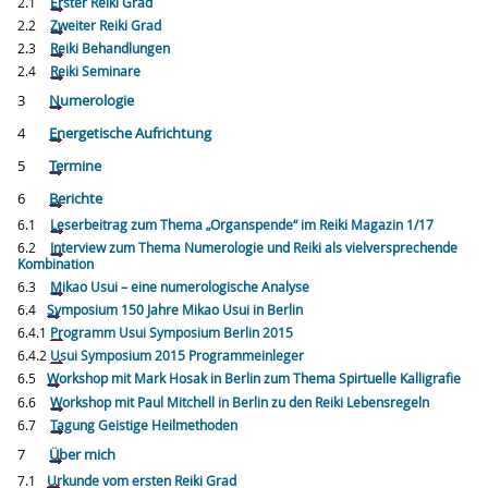
2.1
Erster Reiki Grad
2.2
Zweiter Reiki Grad
2.3
Reiki Behandlungen
2.4
Reiki Seminare
3
Numerologie
4
Energetische Aufrichtung
5
Termine
6
Berichte
6.1
Leserbeitrag zum Thema „Organspende“ im Reiki Magazin 1/17
6.2
Interview zum Thema Numerologie und Reiki als vielversprechende
Kombination
6.3
Mikao Usui – eine numerologische Analyse
6.4
Symposium 150 Jahre Mikao Usui in Berlin
6.4.1
Programm Usui Symposium Berlin 2015
6.4.2
Usui Symposium 2015 Programmeinleger
6.5
Workshop mit Mark Hosak in Berlin zum Thema Spirtuelle Kalligrafie
6.6
Workshop mit Paul Mitchell in Berlin zu den Reiki Lebensregeln
6.7
Tagung Geistige Heilmethoden
7
Über mich
7.1
Urkunde vom ersten Reiki Grad