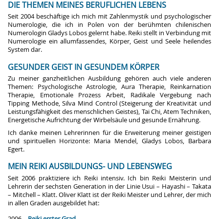
DIE THEMEN MEINES BERUFLICHEN LEBENS
Seit 2004 beschäftige ich mich mit Zahlenmystik und psychologischer
Numerologie, die ich in Polen von der berühmten chilenischen
Numerologin Gladys Lobos gelernt habe. Reiki stellt in Verbindung mit
Numerologie ein allumfassendes, Körper, Geist und Seele heilendes
System dar.
GESUNDER GEIST IN GESUNDEM KÖRPER
Zu meiner ganzheitlichen Ausbildung gehören auch viele anderen
Themen: Psychologische Astrologie, Aura Therapie, Reinkarnation
Therapie, Emotionale Prozess Arbeit, Radikale Vergebung nach
Tipping Methode, Silva Mind Control (Steigerung der Kreativität und
Leistungsfähigkeit des menschlichen Geistes), Tai Chi, Atem Techniken,
Energetische Aufrichtung der Wirbelsäule und gesunde Ernährung.
Ich danke meinen Lehrerinnen für die Erweiterung meiner geistigen
und spirituellen Horizonte: Maria Mendel, Gladys Lobos, Barbara
Egert.
MEIN REIKI AUSBILDUNGS- UND LEBENSWEG
Seit 2006 praktiziere ich Reiki intensiv. Ich bin Reiki Meisterin und
Lehrerin der sechsten Generation in der Linie Usui – Hayashi – Takata
– Mitchell – Klatt. Oliver Klatt ist der Reiki Meister und Lehrer, der mich
in allen Graden ausgebildet hat:
2006 –
Reiki erster Grad