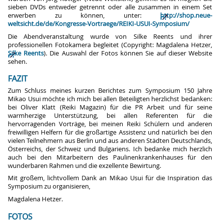
sieben DVDs entweder getrennt oder alle zusammen in einem Set
erwerben zu können, unter:
http://shop.neue-
weltsicht.de/de/Kongresse-Vortraege/REIKI-USUI-Symposium/
Die Abendveranstaltung wurde von Silke Reents und ihrer
professionellen Fotokamera begleitet (Copyright: Magdalena Hetzer,
Silke Reents
). Die Auswahl der Fotos können Sie auf dieser Website
sehen.
FAZIT
Zum Schluss meines kurzen Berichtes zum Symposium 150 Jahre
Mikao Usui möchte ich mich bei allen Beteiligten herzlichst bedanken:
bei Oliver Klatt (Reiki Magazin) für die PR Arbeit und für seine
warmherzige Unterstützung, bei allen Referenten für die
hervorragenden Vorträge, bei meinen Reiki Schülern und anderen
freiwilligen Helfern für die großartige Assistenz und natürlich bei den
vielen Teilnehmern aus Berlin und aus anderen Städten Deutschlands,
Österreichs, der Schweiz und Bulgariens. Ich bedanke mich herzlich
auch bei den Mitarbeitern des Paulinenkrankenhauses für den
wunderbaren Rahmen und die exzellente Bewirtung.
Mit großem, lichtvollem Dank an Mikao Usui für die Inspiration das
Symposium zu organisieren,
Magdalena Hetzer.
FOTOS