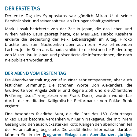
DER ERSTE TAG
Der erste Tag des Symposiums war gänzlich Mikao Usui, seiner
Persönlichkeit und seiner spirituellen Errungenschaft gewidmet.
Mark Hosak berichtete von der Zeit in Japan, die das Leben und
Wirken Mikao Usuis geprägt hatte, der Meiji Zeit. Hiroko Kasahara
erklärte die Bedeutung der Reiki Lebensregeln im Alltag. Hiroko
brachte uns zum Nachdenken aber auch zum Herz erfreuenden
Lachen. Justin Stein aus Kanada schilderte die historische Bedeutung
von Mikao Usui in Japan und präsentierte die Informationen, die noch
nie publiziert worden sind.
DER ABEND VOM ERSTEN TAG
Die Abendveranstaltung verlief in einer sehr entspannten, aber auch
festlichen Stimmung. Die schönen Worte Don Alexanders, die
Grußworte von Angela Zellner und Regina Zipfl und die „Öffentliche
Erklärung Usuis“ vorgelesen von Frank Doerr, wurden wunderbar
durch die meditative Kalligrafische Performance von Fokke Brink
ergänzt.
Eine besonders feierliche Aura, die die Ehre des 150. Geburtstags
Mikao Usuis betonte, verdanken wir Karin Nakagawa, die mit ihrem
Gesang und den ausdrucksstarken Koto Klängen den abendlichen Teil
der Veranstaltung begleitete. Die ausführliche Information darüber
können Sie in der
Programm Einlage zum Abendkonzert „bridge: