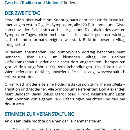
Zwischen Tradition und Moderne“
finden.
DER ZWEITE TAG
Erstaunlich, aber wahr!: Am Sonntag nach dem sehr eindrucksvollen,
aber langen ersten Tag des Symposium, alle 120 Teilnehmer und Gäste
kamen wieder. Es hat sich auch sehr gelohnt. Die Inhalte des zweiten
Symposium-Tages, nicht mehr so feierlich, dafür genauso wichtig,
sachlich und informativ zeigten, wie stark Reiki im unseren Alltag
integriert ist.
In seinem spannenden und humorvollen Vortrag berichtete Marc
Bendach über Reiki im klinischen Alltag, im Berliner
Unfallkrankenhaus. Jeder der sieben dort angestellten Therapeuten
gibt jährlich ungefähr 1.000 Reiki Behandlungen. David Bolius aus
Wien referierte darüber, inwiefern Reiki bislang wissenschaftlich
erforscht wurde.
Oliver Klatt moderierte eine Podiumsdiskussion zum Thema „Reiki –
Tradition und Moderne“. Alle Symposiums Referenten: Don Alexander,
Marc Bendach, David Bolius, Mark Hosak, Hiroko Kasahara und Justin
Stein konnten von eigenen Reiki Erfahrungen berichten und darüber
diskutieren.
STIMMEN ZUR VERANSTALTUNG
An dieser Stelle möchte ich einen der Teilnehmer zitieren:
Viele, mit denen ich sprach, waren sehr berührt von den