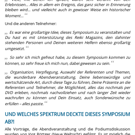
Erlebnissen… Alles in allem ein Ereignis, das ganz sicher in Erinnerung
bleiben wird… und vielleicht auch in gewisser Weise ein historischer
Moment…
Und die anderen Teilnehmer:
Es war eine großartige Idee, dieses Symposium zu veranstalten und
Du hast es mit Unterstützung des Reiki Magazins, den dahinter
stehenden Personen und Deinen weiteren Helfern ebenso großartig
umgesetzt.
So sehr ich mich gefreut habe, zu diesem Symposium kommen zu
können, so sehr freue ich mich nun, dabei gewesen zu sein.
Organisation, Verpflegung, Auswahl der Referenten und Themen,
die wunderbare Abendveranstaltung, Deine liebenswürdige und
wertschätzende Art, durch diese Tage zu führen, Deine Präsente an die
Referenten und Teilnehmer, die Möglichkeit, alles das nochmals per
DVD erleben, nochmals nachvollziehen und nach langer Zeit wieder
wachrufen zu können und Dein Einsatz, auch Sonderwünsche zu
erfüllen – alles passte.
UND WELCHES SPEKTRUM DECKTE DIESES SYMPOSIUM
AB?!
Alle Vorträge, die Abendveranstaltung und die Podiumsdiskussion
wurden von Jörg Röttger (Neue Weltsicht) gefilmt. Es ist möglich die