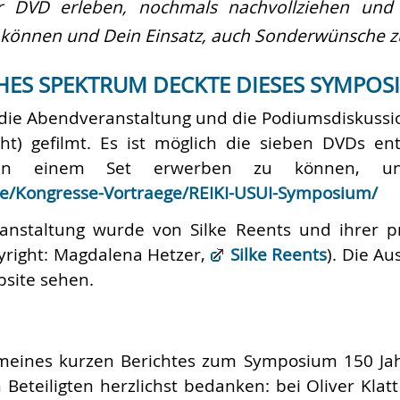
 DVD erleben, nochmals nachvollziehen und 
können und Dein Einsatz, auch Sonderwünsche zu 
ES SPEKTRUM DECKTE DIESES SYMPOSI
, die Abendveranstaltung und die Podiumsdiskussi
ht) gefilmt. Es ist möglich die sieben DVDs en
in einem Set erwerben zu können, u
de/Kongresse-Vortraege/REIKI-USUI-Symposium/
anstaltung wurde von Silke Reents und ihrer p
pyright: Magdalena Hetzer,
Silke Reents
). Die A
bsite sehen.
meines kurzen Berichtes zum Symposium 150 Jah
 Beteiligten herzlichst bedanken: bei Oliver Klatt