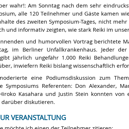
aber wahr!: Am Sonntag nach dem sehr eindrucks
sium, alle 120 Teilnehmer und Gäste kamen wied
Inhalte des zweiten Symposium-Tages, nicht mehr s
ch und informativ zeigten, wie stark Reiki im unsere
annenden und humorvollen Vortrag berichtete M
ltag, im Berliner Unfallkrankenhaus. Jeder der
gibt jährlich ungefähr 1.000 Reiki Behandlung
über, inwiefern Reiki bislang wissenschaftlich erfo
 moderierte eine Podiumsdiskussion zum Them
le Symposiums Referenten: Don Alexander, Mar
Hiroko Kasahara und Justin Stein konnten von 
 darüber diskutieren.
ZUR VERANSTALTUNG
le möchte ich einen der Teilnehmer zitieren: