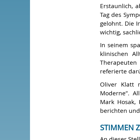
Erstaunlich, 
Tag des Sympo
gelohnt. Die 
wichtig, sachli
In seinem sp
klinischen Al
Therapeuten 
referierte dar
Oliver Klatt
Moderne“. Al
Mark Hosak, 
berichten und
STIMMEN 
An dieser Stel