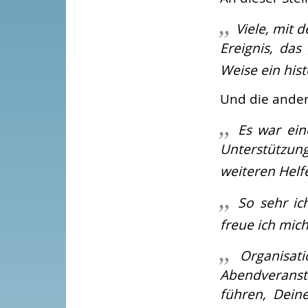
Viele, mit 
Ereignis, das
Weise ein hi
Und die ande
Es war ein
Unterstützu
weiteren Helf
So sehr i
freue ich mic
Organisat
Abendveransta
führen, Deine