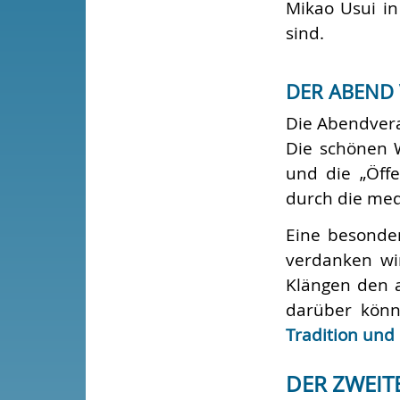
Mikao Usui in
sind.
DER ABEND
Die Abendvera
Die schönen W
und die „Öff
durch die medi
Eine besonder
verdanken wi
Klängen den a
darüber könn
Tradition und
DER ZWEIT