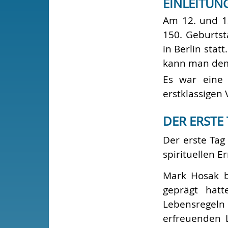
EINLEITUN
Am 12. und 1
150. Geburtst
in Berlin sta
kann man de
Es war eine 
erstklassigen
DER ERSTE
Der erste Tag
spirituellen 
Mark Hosak b
geprägt hatt
Lebensregel
erfreuenden L