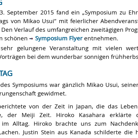
G
3. September 2015 fand ein „Symposium zu Eh
ags von Mikao Usui“ mit feierlicher Abendverans
tt. Den Verlauf des umfangreichen zweitägigen Pr
m schönen
Symposium Flyer
entnehmen.
sehr gelungene Veranstaltung mit vielen wer
 Vorträgen bei dem wunderbar sonnigen frühherbs
 TAG
 des Symposiums war gänzlich Mikao Usui, seiner
Errungenschaft gewidmet.
erichtete von der Zeit in Japan, die das Lebe
e, der Meiji Zeit. Hiroko Kasahara erklärte
n im Alltag. Hiroko brachte uns zum Nachde
achen. Justin Stein aus Kanada schilderte die 