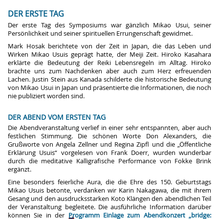
DER ERSTE TAG
Der erste Tag des Symposiums war gänzlich Mikao Usui, seiner
Persönlichkeit und seiner spirituellen Errungenschaft gewidmet.
Mark Hosak berichtete von der Zeit in Japan, die das Leben und
Wirken Mikao Usuis geprägt hatte, der Meiji Zeit. Hiroko Kasahara
erklärte die Bedeutung der Reiki Lebensregeln im Alltag. Hiroko
brachte uns zum Nachdenken aber auch zum Herz erfreuenden
Lachen. Justin Stein aus Kanada schilderte die historische Bedeutung
von Mikao Usui in Japan und präsentierte die Informationen, die noch
nie publiziert worden sind.
DER ABEND VOM ERSTEN TAG
Die Abendveranstaltung verlief in einer sehr entspannten, aber auch
festlichen Stimmung. Die schönen Worte Don Alexanders, die
Grußworte von Angela Zellner und Regina Zipfl und die „Öffentliche
Erklärung Usuis“ vorgelesen von Frank Doerr, wurden wunderbar
durch die meditative Kalligrafische Performance von Fokke Brink
ergänzt.
Eine besonders feierliche Aura, die die Ehre des 150. Geburtstags
Mikao Usuis betonte, verdanken wir Karin Nakagawa, die mit ihrem
Gesang und den ausdrucksstarken Koto Klängen den abendlichen Teil
der Veranstaltung begleitete. Die ausführliche Information darüber
können Sie in der
Programm Einlage zum Abendkonzert „bridge: