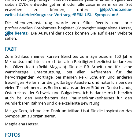
sieben DVDs entweder getrennt oder alle zusammen in einem Set
erwerben zu können, unter:
http://shop.neue-
weltsicht.de/de/Kongresse-Vortraege/REIKI-USUI-Symposium/
Die Abendveranstaltung wurde von Silke Reents und ihrer
professionellen Fotokamera begleitet (Copyright: Magdalena Hetzer,
Silke Reents
). Die Auswahl der Fotos können Sie auf dieser Website
sehen.
FAZIT
Zum Schluss meines kurzen Berichtes zum Symposium 150 Jahre
Mikao Usui möchte ich mich bei allen Beteiligten herzlichst bedanken:
bei Oliver Klatt (Reiki Magazin) für die PR Arbeit und für seine
warmherzige Unterstützung, bei allen Referenten für die
hervorragenden Vorträge, bei meinen Reiki Schülern und anderen
freiwilligen Helfern für die großartige Assistenz und natürlich bei den
vielen Teilnehmern aus Berlin und aus anderen Städten Deutschlands,
Österreichs, der Schweiz und Bulgariens. Ich bedanke mich herzlich
auch bei den Mitarbeitern des Paulinenkrankenhauses für den
wunderbaren Rahmen und die exzellente Bewirtung.
Mit großem, lichtvollem Dank an Mikao Usui für die Inspiration das
Symposium zu organisieren,
Magdalena Hetzer.
FOTOS