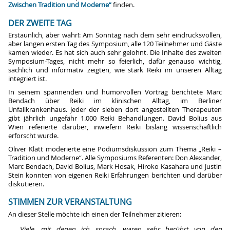
Zwischen Tradition und Moderne“
finden.
DER ZWEITE TAG
Erstaunlich, aber wahr!: Am Sonntag nach dem sehr eindrucksvollen,
aber langen ersten Tag des Symposium, alle 120 Teilnehmer und Gäste
kamen wieder. Es hat sich auch sehr gelohnt. Die Inhalte des zweiten
Symposium-Tages, nicht mehr so feierlich, dafür genauso wichtig,
sachlich und informativ zeigten, wie stark Reiki im unseren Alltag
integriert ist.
In seinem spannenden und humorvollen Vortrag berichtete Marc
Bendach über Reiki im klinischen Alltag, im Berliner
Unfallkrankenhaus. Jeder der sieben dort angestellten Therapeuten
gibt jährlich ungefähr 1.000 Reiki Behandlungen. David Bolius aus
Wien referierte darüber, inwiefern Reiki bislang wissenschaftlich
erforscht wurde.
Oliver Klatt moderierte eine Podiumsdiskussion zum Thema „Reiki –
Tradition und Moderne“. Alle Symposiums Referenten: Don Alexander,
Marc Bendach, David Bolius, Mark Hosak, Hiroko Kasahara und Justin
Stein konnten von eigenen Reiki Erfahrungen berichten und darüber
diskutieren.
STIMMEN ZUR VERANSTALTUNG
An dieser Stelle möchte ich einen der Teilnehmer zitieren:
Viele, mit denen ich sprach, waren sehr berührt von den