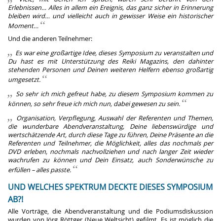
Erlebnissen… Alles in allem ein Ereignis, das ganz sicher in Erinnerung
bleiben wird… und vielleicht auch in gewisser Weise ein historischer
Moment…
Und die anderen Teilnehmer:
Es war eine großartige Idee, dieses Symposium zu veranstalten und
Du hast es mit Unterstützung des Reiki Magazins, den dahinter
stehenden Personen und Deinen weiteren Helfern ebenso großartig
umgesetzt.
So sehr ich mich gefreut habe, zu diesem Symposium kommen zu
können, so sehr freue ich mich nun, dabei gewesen zu sein.
Organisation, Verpflegung, Auswahl der Referenten und Themen,
die wunderbare Abendveranstaltung, Deine liebenswürdige und
wertschätzende Art, durch diese Tage zu führen, Deine Präsente an die
Referenten und Teilnehmer, die Möglichkeit, alles das nochmals per
DVD erleben, nochmals nachvollziehen und nach langer Zeit wieder
wachrufen zu können und Dein Einsatz, auch Sonderwünsche zu
erfüllen – alles passte.
UND WELCHES SPEKTRUM DECKTE DIESES SYMPOSIUM
AB?!
Alle Vorträge, die Abendveranstaltung und die Podiumsdiskussion
wurden von Jörg Röttger (Neue Weltsicht) gefilmt. Es ist möglich die